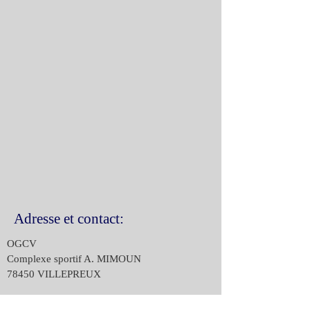
Adresse et contact:
OGCV
Complexe sportif A. MIMOUN
78450 VILLEPREUX
Lieu de pratique sportive: