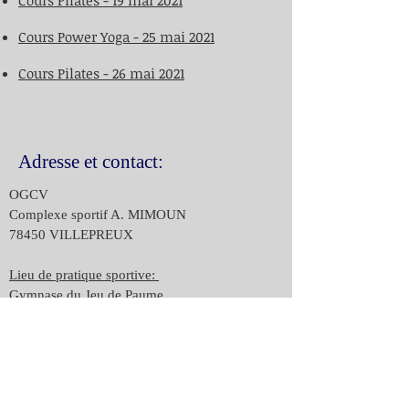
​Cours Pilates - 19 mai 2021
Cours Power Yoga - 25 mai 2021
​Cours Pilates - 26 mai 2021
Adresse et contact:
OGCV
Complexe sportif A. MIMOUN
78450 VILLEPREUX
Lieu de pratique sportive:
Gymnase du Jeu de Paume
13 avenue du Grand Canal
78450 VILLEPREUX
Email :
ogcv78450@gmail.com